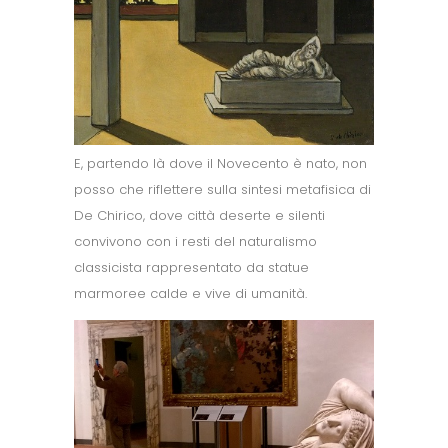
E, partendo là dove il Novecento è nato, non
posso che riflettere sulla sintesi metafisica di
De Chirico, dove città deserte e silenti
convivono con i resti del naturalismo
classicista rappresentato da statue
marmoree calde e vive di umanità.