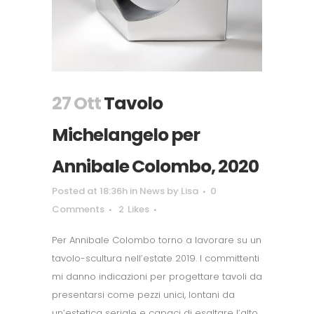
27 Ott
Tavolo
Michelangelo per
Annibale Colombo, 2020
Posted at 18:36h
in
News
by
Lisa
0
Comments
2
Likes
Per Annibale Colombo torno a lavorare su un
tavolo-scultura nell’estate 2019. I committenti
mi danno indicazioni per progettare tavoli da
presentarsi come pezzi unici, lontani da
un’estetica seriale e capaci di esaltare l’alto